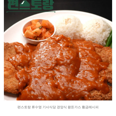
편스토랑 류수영 기사식당 경양식 왕돈가스 황금레시피