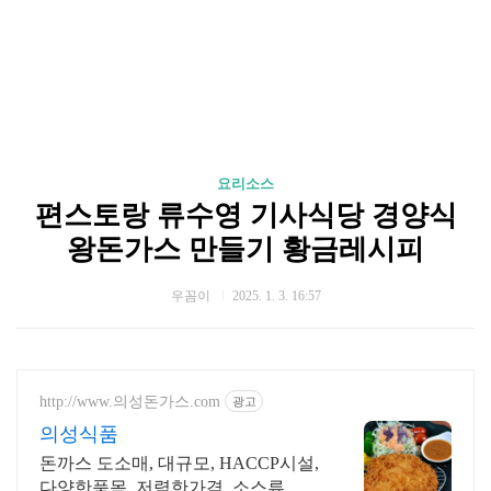
요리소스
편스토랑 류수영 기사식당 경양식
왕돈가스 만들기 황금레시피
우꼼이
2025. 1. 3. 16:57
http://www.의성돈가스.com
광고
의성식품
돈까스 도소매, 대규모, HACCP시설,
다양한품목, 저렴한가격, 소스류