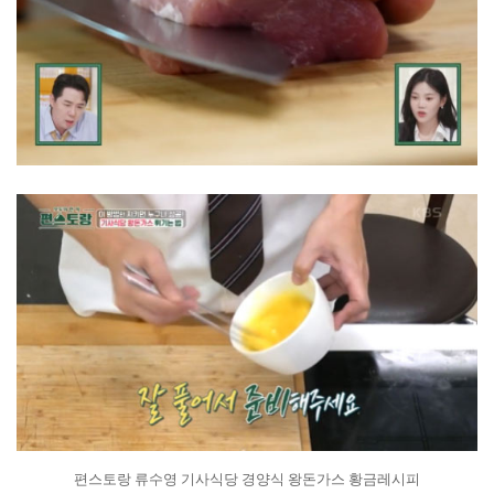
편스토랑 류수영 기사식당 경양식 왕돈가스 황금레시피