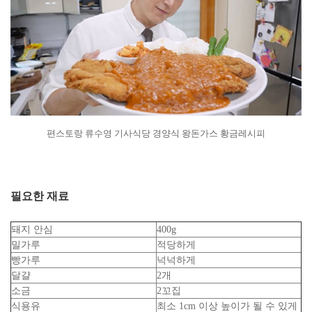
편스토랑 류수영 기사식당 경양식 왕돈가스 황금레시피
필요한 재료
돼지 안심
400g
밀가루
적당하게
빵가루
넉넉하게
달걀
2개
소금
2꼬집
식용유
최소 1cm 이상 높이가 될 수 있게