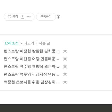
공감
구독하기
'
요리소스
' 카테고리의 다른 글
편스토랑 이정현 칼칼한 김치콩나물국 맛있게 끓이는 법 황금레시피
(0)
편스토랑 이찬원 어탕 민물매운탕 찬또어탕 황금레시피 만드는 법
(0)
편스토랑 류수영 경양식 왕돈까스 소스 만들기 만능 소스 황금레시피
(0)
편스토랑 류수영 간장게장 냉동꽃게손질 황금레시피 숙성 양념소스 만드는 비법
(0)
백종원 초보자를 위한 김장김치 황금레시피 육수없이 쉽고 맛있는 김장김치만드는 법
(0)