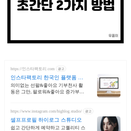
https://인스타팩토리.com
광고
인스타팩토리 한국인 플랫폼 한
국인 실제 유저, 타겟가능
의미없는 선팔&좋아요 기부천사 활
동은 그만, 팔로워&좋아요 증가부터
인스타그램까지 31만 인플루언서가
알려주는 한국인 팔로워&좋아요&인
기게시물 노출 관리
https://www.instagram.com/highlog.studio/
광고
셀프프로필 하이로그 스튜디오
쉽고 간단하게 예약하고 고퀄리티 스